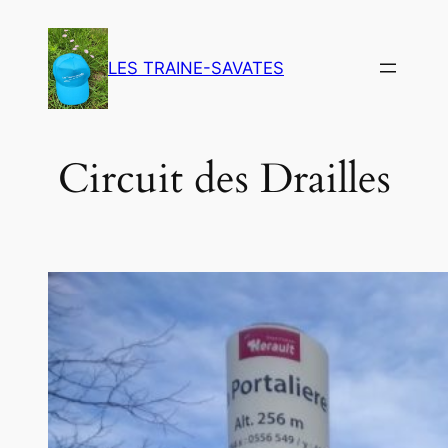
Aller
au
LES TRAINE-SAVATES
contenu
Circuit des Drailles